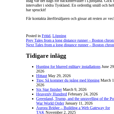
Idag var det dags för backintervaller i Ljubljana. Gick o
intervaller i södra Tyskland. En ordentlig smäll och hel
har spruckit!
Får kontakta återförsäljaren och gissar att resten av veck
Posted in
Fritid
,
Löpning
Post
Prev
Tales from a long distance runner – Boston chron
Next
Tales from a long distance runner – Boston chron
navigation
Tidigare inlägg
Hunting for blurred military installations
June 29
2026
Hittaut
May 29, 2026
Tips: Så kommer du igång med löpning
March 1
2026
Six Star finisher
March 9, 2026
Heavenly Hundred
February 24, 2026
Greenland, Trump, and the unravelling of the Po
War World Order
January 11, 2026
Aurora Bridge – Building a Web Gateway for
TAK
November 2, 2025