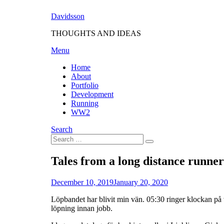
Skip
Davidsson
to
content
THOUGHTS AND IDEAS
Menu
Home
About
Portfolio
Development
Running
WW2
Search
Search
Search
for:
Tales from a long distance runner
Posted
by
December 10, 2019
Fredrik
January 20, 2020
on
Löpbandet har blivit min vän. 05:30 ringer klockan på
löpning innan jobb.