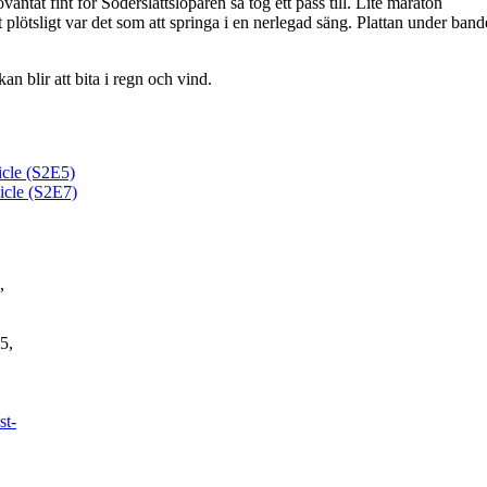
väntat fint för Söderslättslöparen så tog ett pass till. Lite maraton
t plötsligt var det som att springa i en nerlegad säng. Plattan under band
an blir att bita i regn och vind.
icle (S2E5)
icle (S2E7)
,
5,
st-