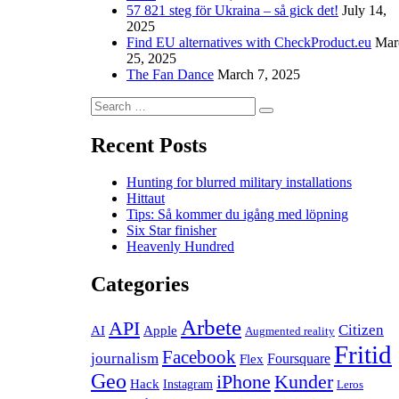
57 821 steg för Ukraina – så gick det!
July 14,
2025
Find EU alternatives with CheckProduct.eu
Mar
25, 2025
The Fan Dance
March 7, 2025
Search
Search
for:
Recent Posts
Hunting for blurred military installations
Hittaut
Tips: Så kommer du igång med löpning
Six Star finisher
Heavenly Hundred
Categories
Arbete
API
Citizen
AI
Apple
Augmented reality
Fritid
Facebook
journalism
Foursquare
Flex
Geo
iPhone
Kunder
Hack
Instagram
Leros