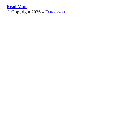
Read More
© Copyright 2026 –
Davidsson
Anther Theme by
DesignOrbital
⋅
Powered by
WordPress