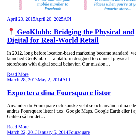
Posted
April 20, 2015
April 20, 2025
API
on
GeoKlubb: Bridging the Physical and
Digital for Real-World Retail
In 2012, long before location-based marketing became standard, w
launched GeoKlubb — a platform designed to connect physical
storefronts with digital social behavior. Our mission…
Read More
Posted
March 28, 2013
May 2, 2014
API
on
Exportera dina Foursquare listor
Använder du Foursquare och kanske velat se och använda dina elle
andras Foursquare listor i t.ex. Google Maps, Google Earth eller i 
Galileo så har det…
Read More
Posted
March 22, 2013
January 5, 2014
Foursquare