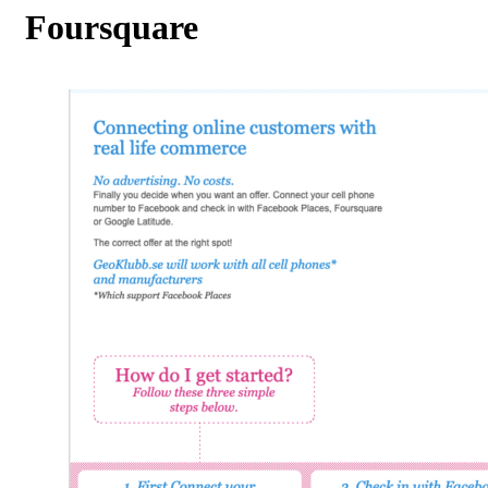
Category
:
Foursquare