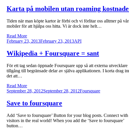
on
Karta på mobilen utan roaming kostnade
Tiden när man köpte kartor är förbi och vi förlitar oss alltmer på vår
mobiler för att hjälpa oss hitta. Vi är dock inte helt…
Read More
Posted
February 23, 2013
February 23, 2013
API
on
Wikipedia + Foursquare = sant
För ett tag sedan öppnade Foursquare upp så att externa utvecklare 
tillgång till begränsade delar av själva applikationen. I korta drag i
det att…
Read More
Posted
September 28, 2012
September 28, 2012
Foursquare
on
Save to foursquare
Add ‘Save to foursquare’ Button for your blog posts. Connect with
visitors in the real world! When you add the ‘Save to foursquare’
button…