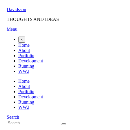
Skip
Davidsson
to
content
THOUGHTS AND IDEAS
Menu
×
Home
About
Portfolio
Development
Running
WW2
Home
About
Portfolio
Development
Running
WW2
Search
Search
Search
for: