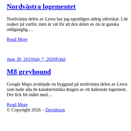
Nordvästra logementet
Nordvästra delen av Leros har jag egentligen aldrig utforskat. Lite
osäker på varför, men är väl för att den delen av ön är ganska
otillgänglig.…
Read More
Posted
June 30, 2019
July 7, 2020
Fritid
on
M8 greyhound
Google Maps avslöjade en byggnad på nordvästra delen av Leros
som hade alla de karakteristiska dragen av ett italienskt logement.
Det fick bli målet med…
Read More
© Copyright 2026 –
Davidsson
Anther Theme by
DesignOrbital
⋅
Powered by
WordPress