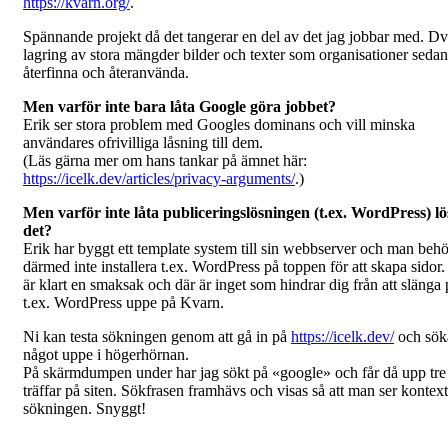
https://kvarn.org/
.
Spännande projekt då det tangerar en del av det jag jobbar med. Dv
lagring av stora mängder bilder och texter som organisationer seda
återfinna och återanvända.
Men varför inte bara låta Google göra jobbet?
Erik ser stora problem med Googles dominans och vill minska
användares ofrivilliga låsning till dem.
(Läs gärna mer om hans tankar på ämnet här:
https://icelk.dev/articles/privacy-arguments/
.)
Men varför inte låta publiceringslösningen (t.ex. WordPress) lö
det?
Erik har byggt ett template system till sin webbserver och man beh
därmed inte installera t.ex. WordPress på toppen för att skapa sidor.
är klart en smaksak och där är inget som hindrar dig från att slänga 
t.ex. WordPress uppe på Kvarn.
Ni kan testa sökningen genom att gå in på
https://icelk.dev/
och sök
något uppe i högerhörnan.
På skärmdumpen under har jag sökt på «google» och får då upp tre
träffar på siten. Sökfrasen framhävs och visas så att man ser kontex
sökningen. Snyggt!