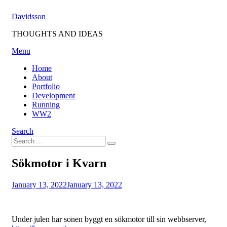
Skip
Davidsson
to
content
THOUGHTS AND IDEAS
Menu
Home
About
Portfolio
Development
Running
WW2
Search
Search
Search
for:
Sökmotor i Kvarn
Posted
by
January 13, 2022
Fredrik
January 13, 2022
on
Under julen har sonen byggt en sökmotor till sin webbserver,