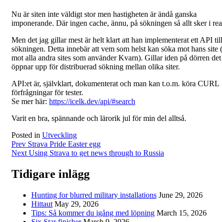
Nu är siten inte väldigt stor men hastigheten är ändå ganska
imponerande. Där ingen cache, ännu, på sökningen så allt sker i real
Men det jag gillar mest är helt klart att han implementerat ett API til
sökningen. Detta innebär att vem som helst kan söka mot hans site (
mot alla andra sites som använder Kvarn). Gillar iden på dörren det
öppnar upp för distribuerad sökning mellan olika siter.
API:et är, självklart, dokumenterat och man kan t.o.m. köra CURL
förfrågningar för tester.
Se mer här:
https://icelk.dev/api/#search
Varit en bra, spännande och lärorik jul för min del alltså.
Posted in
Utveckling
Post
Prev
Strava Pride Easter egg
Next
Using Strava to get news through to Russia
navigation
Tidigare inlägg
Hunting for blurred military installations
June 29, 2026
Hittaut
May 29, 2026
Tips: Så kommer du igång med löpning
March 15, 2026
Six Star finisher
March 9, 2026