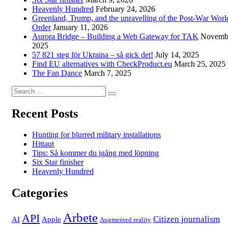
Heavenly Hundred
February 24, 2026
Greenland, Trump, and the unravelling of the Post-War Worl
Order
January 11, 2026
Aurora Bridge – Building a Web Gateway for TAK
Novembe
2025
57 821 steg för Ukraina – så gick det!
July 14, 2025
Find EU alternatives with CheckProduct.eu
March 25, 2025
The Fan Dance
March 7, 2025
Search
Search
for:
Recent Posts
Hunting for blurred military installations
Hittaut
Tips: Så kommer du igång med löpning
Six Star finisher
Heavenly Hundred
Categories
Arbete
API
Citizen journalism
AI
Apple
Augmented reality