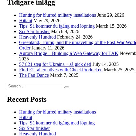
Tidigare inlägg
Hunting for blurred military installations
June 29, 2026
Hittaut
May 29, 2026
Tips: Så kommer du igång med löpning
March 15, 2026
Six Star finisher
March 9, 2026
Heavenly Hundred
February 24, 2026
Greenland, Trump, and the unravelling of the Post-War Worl
Order
January 11, 2026
Aurora Bridge – Building a Web Gateway for TAK
Novembe
2025
57 821 steg för Ukraina – så gick det!
July 14, 2025
Find EU alternatives with CheckProduct.eu
March 25, 2025
The Fan Dance
March 7, 2025
Search
Search
for:
Recent Posts
Hunting for blurred military installations
Hittaut
Tips: Så kommer du igång med löpning
Six Star finisher
Heavenly Hundred