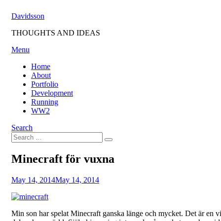
Skip
Davidsson
to
content
THOUGHTS AND IDEAS
Menu
Home
About
Portfolio
Development
Running
WW2
Search
Search
Search
for:
Minecraft för vuxna
Posted
by
May 14, 2014
Fredrik
May 14, 2014
on
Min son har spelat Minecraft ganska länge och mycket. Det är en vi