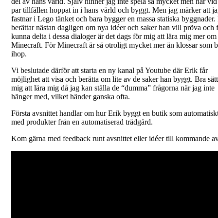
del av hans värld. Själv hinner jag inte spela så mycket men har vid 
par tillfällen hoppat in i hans värld och byggt. Men jag märker att j
fastnar i Lego tänket och bara bygger en massa statiska byggnader.
berättar nästan dagligen om nya idéer och saker han vill pröva och f
kunna delta i dessa dialoger är det dags för mig att lära mig mer om
Minecraft. För Minecraft är så otroligt mycket mer än klossar som 
ihop.
Vi beslutade därför att starta en ny kanal på Youtube där Erik får
möjlighet att visa och berätta om lite av de saker han byggt. Bra sätt
mig att lära mig då jag kan ställa de “dumma” frågorna när jag inte
hänger med, vilket händer ganska ofta.
Första avsnittet handlar om hur Erik byggt en butik som automatiskt
med produkter från en automatiserad trädgård.
Kom gärna med feedback runt avsnittet eller idéer till kommande av