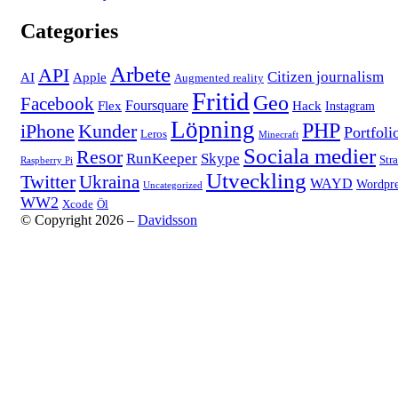
Categories
Arbete
API
Citizen journalism
AI
Apple
Augmented reality
Fritid
Geo
Facebook
Foursquare
Flex
Hack
Instagram
Löpning
PHP
iPhone
Kunder
Portfoli
Leros
Minecraft
Sociala medier
Resor
RunKeeper
Skype
Str
Raspberry Pi
Utveckling
Twitter
Ukraina
WAYD
Wordpre
Uncategorized
WW2
Xcode
Öl
© Copyright 2026 –
Davidsson
Anther Theme by
DesignOrbital
⋅
Powered by
WordPress