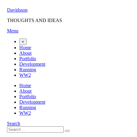
Skip
Davidsson
to
content
THOUGHTS AND IDEAS
Menu
×
Home
About
Portfolio
Development
Running
WW2
Home
About
Portfolio
Development
Running
WW2
Search
Search
Search
for: