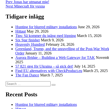
Post
Prev
Jonas har utmanat mig!
Next
Minecraft för vuxna
navigation
Tidigare inlägg
Hunting for blurred military installations
June 29, 2026
Hittaut
May 29, 2026
Tips: Så kommer du igång med löpning
March 15, 2026
Six Star finisher
March 9, 2026
Heavenly Hundred
February 24, 2026
Greenland, Trump, and the unravelling of the Post-War Worl
Order
January 11, 2026
Aurora Bridge – Building a Web Gateway for TAK
Novembe
2025
57 821 steg för Ukraina – så gick det!
July 14, 2025
Find EU alternatives with CheckProduct.eu
March 25, 2025
The Fan Dance
March 7, 2025
Search
Search
for:
Recent Posts
Hunting for blurred military installations
Hittaut