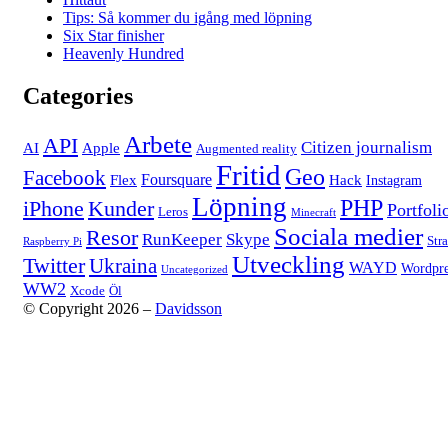
Tips: Så kommer du igång med löpning
Six Star finisher
Heavenly Hundred
Categories
Arbete
API
Citizen journalism
AI
Apple
Augmented reality
Fritid
Geo
Facebook
Foursquare
Flex
Hack
Instagram
Löpning
PHP
iPhone
Kunder
Portfoli
Leros
Minecraft
Sociala medier
Resor
RunKeeper
Skype
Str
Raspberry Pi
Utveckling
Twitter
Ukraina
WAYD
Wordpre
Uncategorized
WW2
Xcode
Öl
© Copyright 2026 –
Davidsson
Anther Theme by
DesignOrbital
⋅
Powered by
WordPress