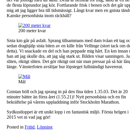
de flesta löprundor jag kör. Fortfarande frisk i benen och det går up
mig att jag ligger bra till tidsmässigt. Långt kvar men en gnista tänd
Kanske personbästa inom räckhåll?
200 meter kvar
Sista km går på asfalt. Sprang tillsammans med dam tvåan ett tag oc
sedan draghjälp sista biten av en kille från Vellinge (stort tack om d
detta). Vi snackade en del och han peppade mig hårt. En km innan 
han att jag skulle dra, att jag såg stark ut. Bilden visar sanningen. J
sliten, riktigt sliten. Det gör riktigt ont när man pressar på så här lå
länge. Vänsterfoten avslöjar hur löpsteget fullständigt havererat.
Mål
Gnistan höll och jag sprang in på den fina tiden 1.35.03. Det är 20
minuter bättre än förra året (1.55.21)! Nytt personbästa och en fin
bekräftelse på vårens uppladdning inför Stockholm Marathon.
Sydkustloppet är ett unikt lopp i en fantastisk miljö. Första helgen i
2015 vet ni vad jag gör!
Posted in
Fritid
,
Löpning