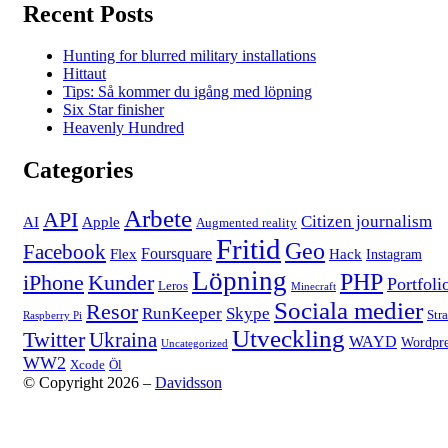
Recent Posts
Hunting for blurred military installations
Hittaut
Tips: Så kommer du igång med löpning
Six Star finisher
Heavenly Hundred
Categories
Arbete
API
Citizen journalism
AI
Apple
Augmented reality
Fritid
Geo
Facebook
Foursquare
Flex
Hack
Instagram
Löpning
PHP
iPhone
Kunder
Portfoli
Leros
Minecraft
Sociala medier
Resor
RunKeeper
Skype
Str
Raspberry Pi
Utveckling
Twitter
Ukraina
WAYD
Wordpre
Uncategorized
WW2
Xcode
Öl
© Copyright 2026 –
Davidsson
Anther Theme by
DesignOrbital
⋅
Powered by
WordPress