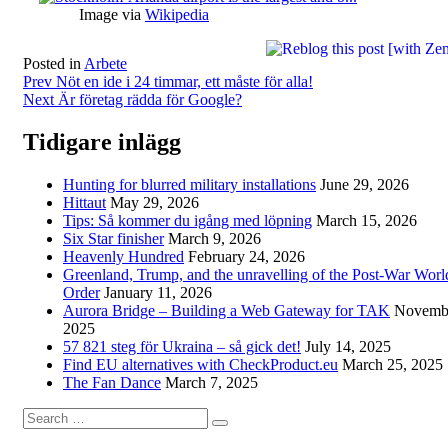
Image via
Wikipedia
Posted in
Arbete
Post
Prev
Nöt en ide i 24 timmar, ett måste för alla!
Next
Är företag rädda för Google?
navigation
Tidigare inlägg
Hunting for blurred military installations
June 29, 2026
Hittaut
May 29, 2026
Tips: Så kommer du igång med löpning
March 15, 2026
Six Star finisher
March 9, 2026
Heavenly Hundred
February 24, 2026
Greenland, Trump, and the unravelling of the Post-War Worl
Order
January 11, 2026
Aurora Bridge – Building a Web Gateway for TAK
Novembe
2025
57 821 steg för Ukraina – så gick det!
July 14, 2025
Find EU alternatives with CheckProduct.eu
March 25, 2025
The Fan Dance
March 7, 2025
Search
Search
for: