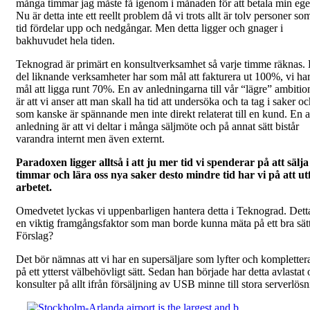
många timmar jag måste få igenom i månaden för att betala min ege
Nu är detta inte ett reellt problem då vi trots allt är tolv personer so
tid fördelar upp och nedgångar. Men detta ligger och gnager i
bakhuvudet hela tiden.
Teknograd är primärt en konsultverksamhet så varje timme räknas.
del liknande verksamheter har som mål att fakturera ut 100%, vi ha
mål att ligga runt 70%. En av anledningarna till vår “lägre” ambitio
är att vi anser att man skall ha tid att undersöka och ta tag i saker oc
som kanske är spännande men inte direkt relaterat till en kund. En 
anledning är att vi deltar i många säljmöte och på annat sätt bistår
varandra internt men även externt.
Paradoxen ligger alltså i att ju mer tid vi spenderar på att sälja
timmar och lära oss nya saker desto mindre tid har vi på att ut
arbetet.
Omedvetet lyckas vi uppenbarligen hantera detta i Teknograd. Dett
en viktig framgångsfaktor som man borde kunna mäta på ett bra sätt
Förslag?
Det bör nämnas att vi har en supersäljare som lyfter och kompletter
på ett ytterst välbehövligt sätt. Sedan han började har detta avlastat 
konsulter på allt ifrån försäljning av USB minne till stora serverlösn