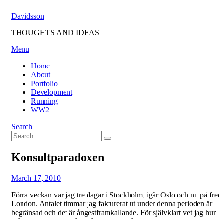
Skip
Davidsson
to
content
THOUGHTS AND IDEAS
Menu
Home
About
Portfolio
Development
Running
WW2
Search
Search
Search
for:
Konsultparadoxen
Posted
by
March 17, 2010
Fredrik
on
Förra veckan var jag tre dagar i Stockholm, igår Oslo och nu på fr
London. Antalet timmar jag fakturerat ut under denna perioden är
begränsad och det är ångestframkallande. För självklart vet jag hur