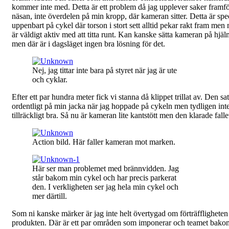
kommer inte med. Detta är ett problem då jag upplever saker framf
näsan, inte överdelen på min kropp, där kameran sitter. Detta är spec
uppenbart på cykel där torson i stort sett alltid pekar rakt fram men
är väldigt aktiv med att titta runt. Kan kanske sätta kameran på hjä
men där är i dagsläget ingen bra lösning för det.
Nej, jag tittar inte bara på styret när jag är ute
och cyklar.
Efter ett par hundra meter fick vi stanna då klippet trillat av. Den sat
ordentligt på min jacka när jag hoppade på cykeln men tydligen int
tillräckligt bra. Så nu är kameran lite kantstött men den klarade falle
Action bild. Här faller kameran mot marken.
Här ser man problemet med brännvidden. Jag
står bakom min cykel och har precis parkerat
den. I verkligheten ser jag hela min cykel och
mer därtill.
Som ni kanske märker är jag inte helt övertygad om förträffligheten
produkten. Där är ett par områden som imponerar och teamet bako