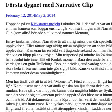
Första dygnet med Narrative Clip
Posted
by
February 12, 2014
Fredrik
May 2, 2014
on
Hoppade på ett
Kickstarter projekt
i oktober 2011 där målet var att
en liten kamera som loggar ens liv. Igår kom så äntligen mitt Narrat
Clip (som alltså började sitt liv med namnet Memoto).
En av tankarna bakom Narrative är att aldrig missa den där speciell
upplevelsen. Eller rättare sagt aldrig missa möjligheten att spara bil
upplevelsen. Kameran tar en bild vart tjugonde sekund och man fäs
den via ett klipp på t.ex. tröjan. Min testperiod på mindre än 24 ti
har absolut inte innehållit ett Kodak moment. Bara den underbara t
vardagen i ett grått Trelleborg. Dvs. en privilegierad vardag som i d
stora hela är bra men som inte gör sig på bild. Kanske orättvist att t
kameran under dessa omständigheter.
Men har ändå valt att ta ut två “Moments”. Först en löptur längst ha
igår. Kom ut sent men det var ändå ganska bra ljus första delen av
rundan. Hade självklart hoppats kunna dela magiska bilder av Syd
men det visade sig att kameran pekade uppåt så det blev mest himm
och lite träd. Att dokumentera mina löprundor har varit den enskilt s
saken jag sett fram emot. Kan tyckas märkligt men en time-lapse av
lång rund är ett fantastiskt sätt att återuppleva känslan. Laddade ner