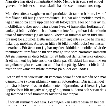
Narrative har gjort ett fantastiskt jobb. Men där är som sagt en del
graverande brister som man skulle ha adresserat innan lansering.
Men den största svagheten med produkten är tanken bakom, i vart fa
förhållande till hur jag ser produkten. Jag har alltid mobilen med m
jag är snabb på att få upp den för att fotografera. Fler och fler av m
mobilbilder dyker upp i våra album (yes, vi framkallar fortfarande)
tanke på brännvidden och att kameran inte fotograferar i den riktnin
tittar så misstänker jag att sannolikheten är minimal att en bild skall 
bra nog för albumet. Detta samtidigt som jag alltså skulle ha missat 
fiska upp mobilen. Att sedan hitta rätt bild innebär också en massa
merarbete. För även om jag har mycket skitbilder i mobilen så är de
försumbart i förhållande till den mängd foto som Narrative kameran 
Att gå igenom en dags bilder för att hitta det där fantastiska ögonbli
är ett moment jag inte ens orkar tänka på. Självklart kan man likt en
stegräknare göra en vana att alltid ha den på sig. Men det blir ändå
friktion för kameran måste tömmas på bilder och laddas.
Det är svårt att säkerställa att kameran pekar åt helt rätt håll och ma
därmed inte i vilken riktning kameran fotograferar. Där jag såg det
primära behovet, dvs. att dokumentera löprundor, så riskerar jag bar
upplevelsen blir negativ när jag går igenom bilderna och ser att det
jag fått med är två timmar av bilder på trädtoppar.
Så för att summera det hela. Lösningen kan säkert passa en hel del