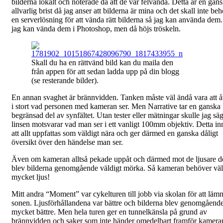
bilderna lokalt och noterade då att de var felvända. Detta är en gan
allvarlig brist då jag anser att bilderna är mina och det skall inte be
en serverlösning för att vända rätt bilderna så jag kan använda dem.
jag kan vända dem i Photoshop, men då höjs tröskeln.
Skall du ha en rättvänd bild kan du maila den
från appen för att sedan ladda upp på din blogg
(se resterande bilder).
En annan svaghet är brännvidden. Tanken måste väl ändå vara att å
i stort vad personen med kameran ser. Men Narrative tar en ganska
begränsad del av synfältet. Utan tester eller mätningar skulle jag säg
linsen motsvarar vad man ser i ett vanligt 100mm objektiv. Detta in
att allt uppfattas som väldigt nära och ger därmed en ganska dåligt
översikt över den händelse man ser.
Även om kameran alltså pekade uppåt och därmed mot de ljusare d
blev bilderna genomgående väldigt mörka. Så kameran behöver väl
mycket ljus!
Mitt andra “Moment” var cykelturen till jobb via skolan för att läm
sonen. Ljusförhållandena var bättre och bilderna blev genomgåend
mycket bättre. Men hela turen ger en tunnelkänsla på grund av
brännvidden och saker som inte händer omedelbart framför kamera