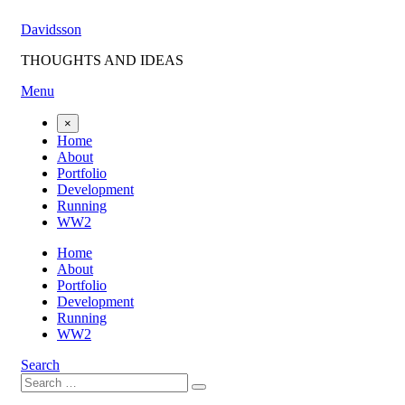
Skip
Davidsson
to
content
THOUGHTS AND IDEAS
Menu
×
Home
About
Portfolio
Development
Running
WW2
Home
About
Portfolio
Development
Running
WW2
Search
Search
Search
for: