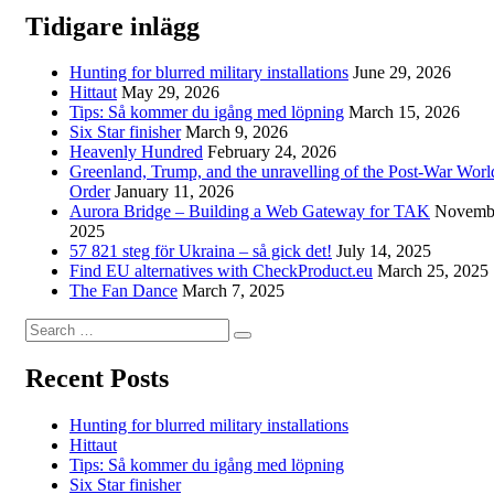
Tidigare inlägg
Hunting for blurred military installations
June 29, 2026
Hittaut
May 29, 2026
Tips: Så kommer du igång med löpning
March 15, 2026
Six Star finisher
March 9, 2026
Heavenly Hundred
February 24, 2026
Greenland, Trump, and the unravelling of the Post-War Worl
Order
January 11, 2026
Aurora Bridge – Building a Web Gateway for TAK
Novembe
2025
57 821 steg för Ukraina – så gick det!
July 14, 2025
Find EU alternatives with CheckProduct.eu
March 25, 2025
The Fan Dance
March 7, 2025
Search
Search
for:
Recent Posts
Hunting for blurred military installations
Hittaut
Tips: Så kommer du igång med löpning
Six Star finisher