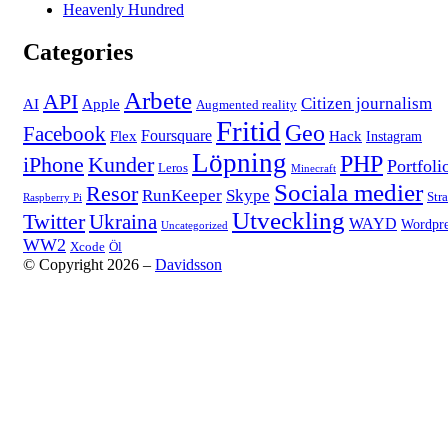
Heavenly Hundred
Categories
Arbete
API
Citizen journalism
AI
Apple
Augmented reality
Fritid
Geo
Facebook
Foursquare
Flex
Hack
Instagram
Löpning
PHP
iPhone
Kunder
Portfoli
Leros
Minecraft
Sociala medier
Resor
RunKeeper
Skype
Str
Raspberry Pi
Utveckling
Twitter
Ukraina
WAYD
Wordpre
Uncategorized
WW2
Xcode
Öl
© Copyright 2026 –
Davidsson
Anther Theme by
DesignOrbital
⋅
Powered by
WordPress