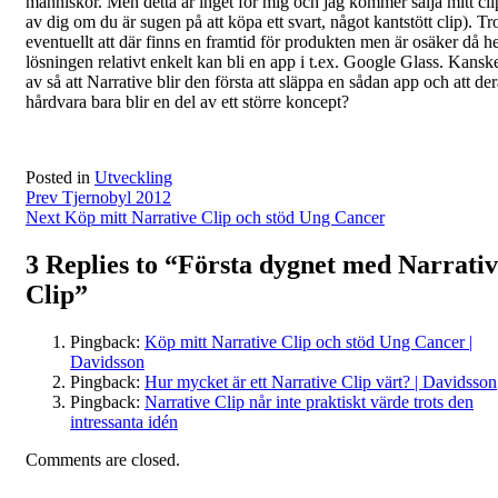
människor. Men detta är inget för mig och jag kommer sälja mitt cli
av dig om du är sugen på att köpa ett svart, något kantstött clip). Tr
eventuellt att där finns en framtid för produkten men är osäker då h
lösningen relativt enkelt kan bli en app i t.ex. Google Glass. Kansk
av så att Narrative blir den första att släppa en sådan app och att de
hårdvara bara blir en del av ett större koncept?
Posted in
Utveckling
Post
Prev
Tjernobyl 2012
Next
Köp mitt Narrative Clip och stöd Ung Cancer
navigation
3 Replies to “Första dygnet med Narrati
Clip”
Pingback:
Köp mitt Narrative Clip och stöd Ung Cancer |
Davidsson
Pingback:
Hur mycket är ett Narrative Clip värt? | Davidsson
Pingback:
Narrative Clip når inte praktiskt värde trots den
intressanta idén
Comments are closed.