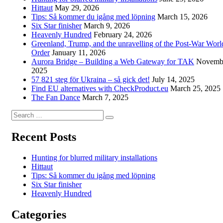
Hittaut
May 29, 2026
Tips: Så kommer du igång med löpning
March 15, 2026
Six Star finisher
March 9, 2026
Heavenly Hundred
February 24, 2026
Greenland, Trump, and the unravelling of the Post-War Worl
Order
January 11, 2026
Aurora Bridge – Building a Web Gateway for TAK
Novembe
2025
57 821 steg för Ukraina – så gick det!
July 14, 2025
Find EU alternatives with CheckProduct.eu
March 25, 2025
The Fan Dance
March 7, 2025
Search
Search
for:
Recent Posts
Hunting for blurred military installations
Hittaut
Tips: Så kommer du igång med löpning
Six Star finisher
Heavenly Hundred
Categories