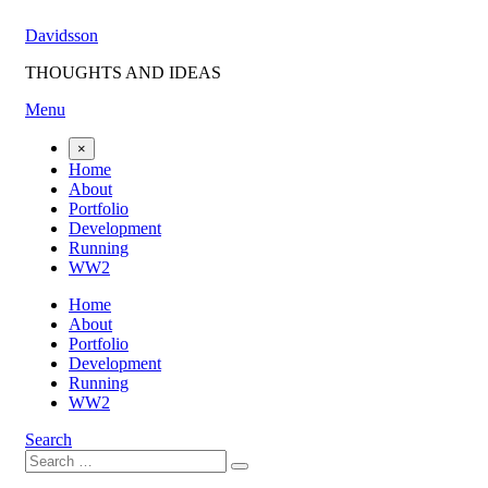
Skip
Davidsson
to
content
THOUGHTS AND IDEAS
Menu
×
Home
About
Portfolio
Development
Running
WW2
Home
About
Portfolio
Development
Running
WW2
Search
Search
Search
for: