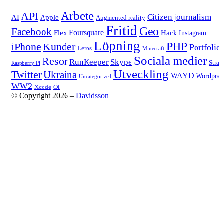
Arbete
API
Citizen journalism
AI
Apple
Augmented reality
Fritid
Geo
Facebook
Foursquare
Flex
Hack
Instagram
Löpning
PHP
iPhone
Kunder
Portfoli
Leros
Minecraft
Sociala medier
Resor
RunKeeper
Skype
Str
Raspberry Pi
Utveckling
Twitter
Ukraina
WAYD
Wordpre
Uncategorized
WW2
Xcode
Öl
© Copyright 2026 –
Davidsson
Anther Theme by
DesignOrbital
⋅
Powered by
WordPress