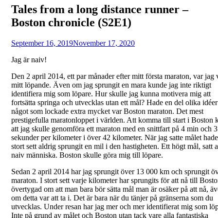
Tales from a long distance runner –
Boston chronicle (S2E1)
Posted
by
September 16, 2019
Fredrik
November 17, 2020
on
Jag är naiv!
Den 2 april 2014, ett par månader efter mitt första maraton, var jag v
mitt löpande. Även om jag sprungit en mara kunde jag inte riktigt
identifiera mig som löpare. Hur skulle jag kunna motivera mig att
fortsätta springa och utvecklas utan ett mål? Hade en del olika idée
något som lockade extra mycket var Boston maraton. Det mest
prestigefulla maratonloppet i världen. Att komma till start i Boston
att jag skulle genomföra ett maraton med en snittfart på 4 min och 
sekunder per kilometer i över 42 kilometer. När jag satte målet hade
stort sett aldrig sprungit en mil i den hastigheten. Ett högt mål, satt 
naiv människa. Boston skulle göra mig till löpare.
Sedan 2 april 2014 har jag sprungit över 13 000 km och sprungit ö
maraton. I stort sett varje kilometer har sprungits för att nå till Bost
övertygad om att man bara bör sätta mål man är osäker på att nå, ä
om detta var att ta i. Det är bara när du tänjer på gränserna som du
utvecklas. Under resan har jag mer och mer identifierat mig som löp
Inte på grund av målet och Boston utan tack vare alla fantastiska