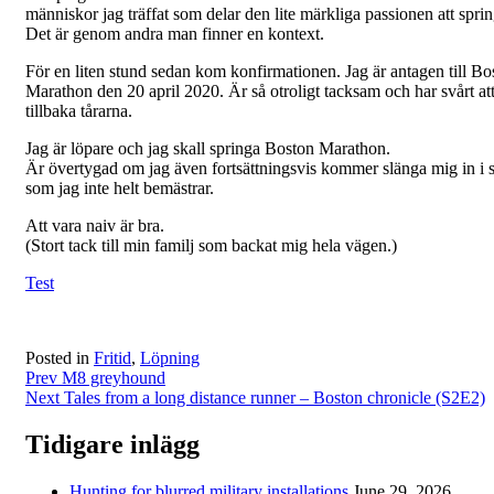
människor jag träffat som delar den lite märkliga passionen att sprin
Det är genom andra man finner en kontext.
För en liten stund sedan kom konfirmationen. Jag är antagen till Bo
Marathon den 20 april 2020. Är så otroligt tacksam och har svårt att
tillbaka tårarna.
Jag är löpare och jag skall springa Boston Marathon.
Är övertygad om jag även fortsättningsvis kommer slänga mig in i 
som jag inte helt bemästrar.
Att vara naiv är bra.
(Stort tack till min familj som backat mig hela vägen.)
Test
Posted in
Fritid
,
Löpning
Post
Prev
M8 greyhound
Next
Tales from a long distance runner – Boston chronicle (S2E2)
navigation
Tidigare inlägg
Hunting for blurred military installations
June 29, 2026