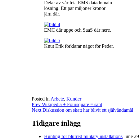
Delar av vår feta EMS datadomain
lösning. Ett par miljoner kronor
järn där.
EMC där uppe och SaaS där nere.
Knut Erik förklarar något för Peder.
Posted in
Arbete
,
Kunder
Post
Prev
Wikipedia + Foursquare = sant
Next
Diskussion om skatt har blivit ett självändamål
navigation
Tidigare inlägg
Hunting for blurred military installations
June 29