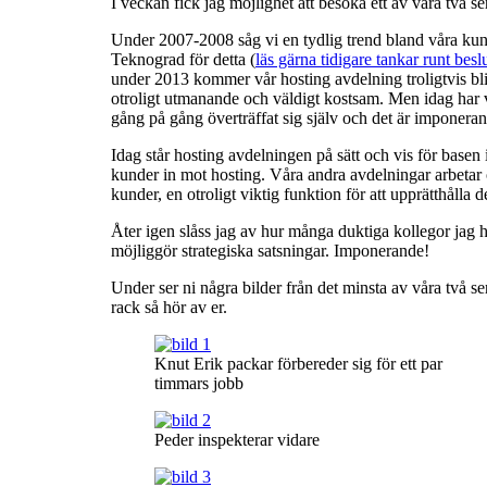
I veckan fick jag möjlighet att besöka ett av våra tv
Under 2007-2008 såg vi en tydlig trend bland våra kund
Teknograd för detta (
läs gärna tidigare tankar runt besl
under 2013 kommer vår hosting avdelning troligtvis bli
otroligt utmanande och väldigt kostsam. Men idag har v
gång på gång överträffat sig själv och det är imponerande
Idag står hosting avdelningen på sätt och vis för basen i 
kunder in mot hosting. Våra andra avdelningar arbetar
kunder, en otroligt viktig funktion för att upprätthålla 
Åter igen slåss jag av hur många duktiga kollegor jag h
möjliggör strategiska satsningar. Imponerande!
Under ser ni några bilder från det minsta av våra två se
rack så hör av er.
Knut Erik packar förbereder sig för ett par
timmars jobb
Peder inspekterar vidare