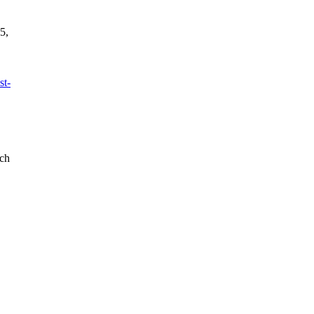
5,
st-
ch