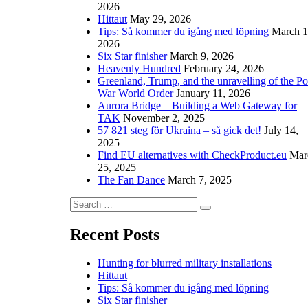
2026
Hittaut
May 29, 2026
Tips: Så kommer du igång med löpning
March 1
2026
Six Star finisher
March 9, 2026
Heavenly Hundred
February 24, 2026
Greenland, Trump, and the unravelling of the Po
War World Order
January 11, 2026
Aurora Bridge – Building a Web Gateway for
TAK
November 2, 2025
57 821 steg för Ukraina – så gick det!
July 14,
2025
Find EU alternatives with CheckProduct.eu
Mar
25, 2025
The Fan Dance
March 7, 2025
Search
Search
for:
Recent Posts
Hunting for blurred military installations
Hittaut
Tips: Så kommer du igång med löpning
Six Star finisher