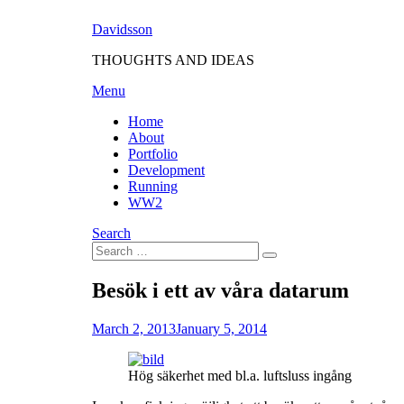
Skip
Davidsson
to
content
THOUGHTS AND IDEAS
Menu
Home
About
Portfolio
Development
Running
WW2
Search
Search
Search
for:
Besök i ett av våra datarum
Posted
by
March 2, 2013
Fredrik
January 5, 2014
on
Hög säkerhet med bl.a. luftsluss ingång