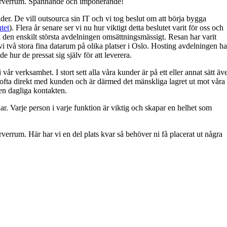
å serverrum. Spännande och imponerande!
er. De vill outsourca sin IT och vi tog beslut om att börja bygga
utet
). Flera år senare ser vi nu hur viktigt detta beslutet varit för oss och
 den enskilt största avdelningen omsättningsmässigt. Resan har varit
i två stora fina datarum på olika platser i Oslo. Hosting avdelningen ha
 hur de pressat sig själv för att leverera.
vår verksamhet. I stort sett alla våra kunder är på ett eller annat sätt äv
 ofta direkt med kunden och är därmed det mänskliga lagret ut mot våra
den dagliga kontakten.
ar. Varje person i varje funktion är viktig och skapar en helhet som
rverrum. Här har vi en del plats kvar så behöver ni få placerat ut några