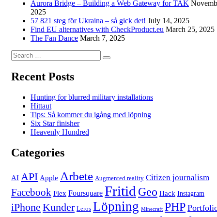
Aurora Bridge – Building a Web Gateway for TAK
Novembe
2025
57 821 steg för Ukraina – så gick det!
July 14, 2025
Find EU alternatives with CheckProduct.eu
March 25, 2025
The Fan Dance
March 7, 2025
Search
Search
for:
Recent Posts
Hunting for blurred military installations
Hittaut
Tips: Så kommer du igång med löpning
Six Star finisher
Heavenly Hundred
Categories
Arbete
API
Citizen journalism
AI
Apple
Augmented reality
Fritid
Geo
Facebook
Foursquare
Flex
Hack
Instagram
Löpning
PHP
iPhone
Kunder
Portfoli
Leros
Minecraft