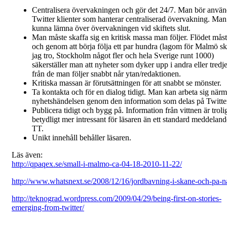
Centralisera övervakningen och gör det 24/7. Man bör anvä
Twitter klienter som hanterar centraliserad övervakning. Man
kunna lämna över övervakningen vid skiftets slut.
Man måste skaffa sig en kritisk massa man följer. Flödet måst
och genom att börja följa ett par hundra (lagom för Malmö sk
jag tro, Stockholm något fler och hela Sverige runt 1000)
säkerställer man att nyheter som dyker upp i andra eller tredje
från de man följer snabbt når ytan/redaktionen.
Kritiska massan är förutsättningen för att snabbt se mönster.
Ta kontakta och för en dialog tidigt. Man kan arbeta sig när
nyhetshändelsen genom den information som delas på Twitte
Publicera tidigt och bygg på. Information från vittnen är troli
betydligt mer intressant för läsaren än ett standard meddeland
TT.
Unikt innehåll behåller läsaren.
Läs även:
http://qpaqex.se/small-i-malmo-ca-04-18-2010-11-22/
http://www.whatsnext.se/2008/12/16/jordbavning-i-skane-och-pa-na
http://teknograd.wordpress.com/2009/04/29/being-first-on-stories-
emerging-from-twitter/