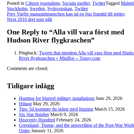
Posted in
Citizen journalism
,
Sociala medier
,
Twitter
Tagged
Malm
Stockholm
,
Sweden
,
Sydsvenskan
,
Twitter
Post
Prev
Varför magasinbranschen kan gå en ljus framtid till mötes
Next
2010 året som gått
navigation
One Reply to “Alla vill vara först med
Hudson River flygkraschen”
Pingback:
Tweets that mention Alla vill vara först med Huds
River flygkraschen « MinBot -- Topsy.com
Comments are closed.
Tidigare inlägg
Hunting for blurred military installations
June 29, 2026
Hittaut
May 29, 2026
Tips: Så kommer du igång med löpning
March 15, 2026
Six Star finisher
March 9, 2026
Heavenly Hundred
February 24, 2026
Greenland, Trump, and the unravelling of the Post-War Worl
Order
January 11, 2026