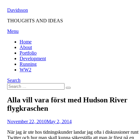
Skip
Davidsson
to
content
THOUGHTS AND IDEAS
Menu
Home
About
Portfolio
Development
Running
WW2
Search
Search
Search
for:
Alla vill vara först med Hudson River
flygkraschen
Posted
by
November 22, 2010
Fredrik
May 2, 2014
on
När jag är ute hos tidningskunder landar jag ofta i diskussioner runt
Twitter och hur man skall kunna säkerställa att man är först på en