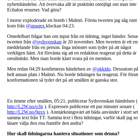
nyhetshändelse. Att övervaka allt är praktiskt omöjligt om man inte
Echalon resurser. Vad göra?
I morse exploderade en bomb i Malmö. Första tweeten jag såg runt 
kom från
@qpaqex
klockan 04:23.
Omedelbart frågar han om input från en tidning, inget händer. Sena
tweeten från
@sydsvenskan
är 20 november. Men tweeten är ett ens
meddelande från en person. Inga mönster som tyder på att något
verkligen hänt. Att förvänta sig att en redaktion reagerar på detta är
orealistiskt. Men man borde klart svara på en mention.
Men redan 04:29 konfirmeras händelsen av
@okkido
. Dessutom på
helt annan plats i Malmö. Nu borde tidningen ha reagerat. För föru
konformationen så tyder det på att smällen är ganska stor.
En timme efter smällen, 05:21, publicerar Sydsvenskan händelsen (
http://L2W.no/o3ir
). Expressen publicerar ett par minuter senare (
http://L2W.no/9qxx
). Anmärkningsvärt att båda använder i stort set
samma text från TT. Samma text i flera tidningar, varför skall jag s
läsare välja den ena framför den andra?
Hur skall tidningarna hantera situationer som denna?