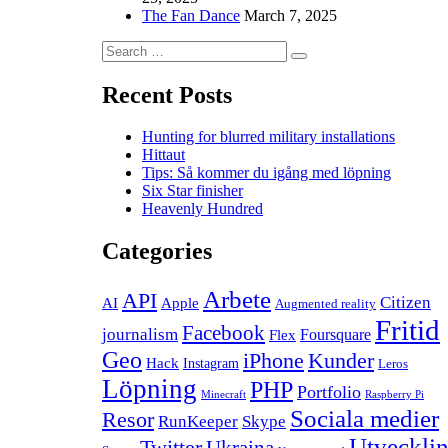
The Fan Dance
March 7, 2025
Search
Search
for:
Recent Posts
Hunting for blurred military installations
Hittaut
Tips: Så kommer du igång med löpning
Six Star finisher
Heavenly Hundred
Categories
Arbete
API
Citizen
AI
Apple
Augmented reality
Fritid
Facebook
journalism
Foursquare
Flex
Geo
iPhone
Kunder
Hack
Instagram
Leros
Löpning
PHP
Portfolio
Minecraft
Raspberry Pi
Sociala medier
Resor
RunKeeper
Skype
Utveckli
Twitter