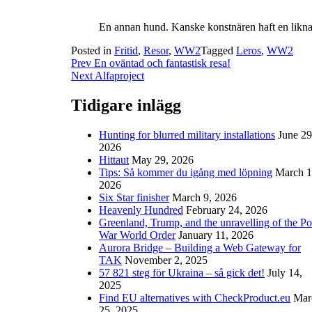
En annan hund. Kanske konstnären haft en lik
Posted in
Fritid
,
Resor
,
WW2
Tagged
Leros
,
WW2
Post
Prev
En oväntad och fantastisk resa!
Next
Alfaproject
navigation
Tidigare inlägg
Hunting for blurred military installations
June 29
2026
Hittaut
May 29, 2026
Tips: Så kommer du igång med löpning
March 1
2026
Six Star finisher
March 9, 2026
Heavenly Hundred
February 24, 2026
Greenland, Trump, and the unravelling of the Po
War World Order
January 11, 2026
Aurora Bridge – Building a Web Gateway for
TAK
November 2, 2025
57 821 steg för Ukraina – så gick det!
July 14,
2025
Find EU alternatives with CheckProduct.eu
Mar
25, 2025