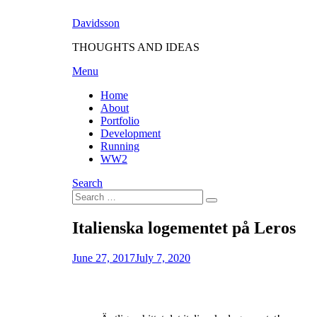
Skip
Davidsson
to
content
THOUGHTS AND IDEAS
Menu
Home
About
Portfolio
Development
Running
WW2
Search
Search
Search
for:
Italienska logementet på Leros
Posted
by
June 27, 2017
Fredrik
July 7, 2020
on