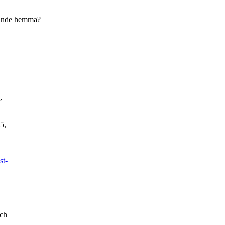
nande hemma?
,
5,
st-
ch