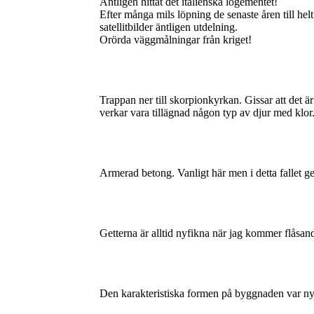
Äntligen hittat det italienska logementet!
Efter många mils löpning de senaste åren till hel
satellitbilder äntligen utdelning.
Orörda väggmålningar från kriget!
Trappan ner till skorpionkyrkan. Gissar att det 
verkar vara tillägnad någon typ av djur med klor
Armerad betong. Vanligt här men i detta fallet ger 
Getterna är alltid nyfikna när jag kommer flåsan
Den karakteristiska formen på byggnaden var nycke