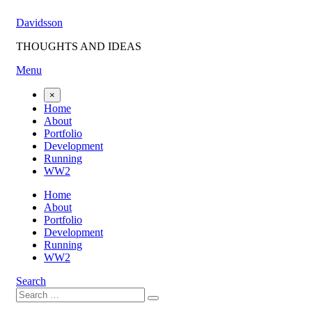
Skip
Davidsson
to
content
THOUGHTS AND IDEAS
Menu
×
Home
About
Portfolio
Development
Running
WW2
Home
About
Portfolio
Development
Running
WW2
Search
Search
Search
for: