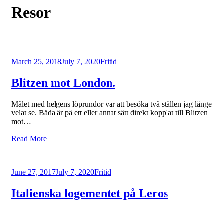
Category
:
Resor
Posted
March 25, 2018
July 7, 2020
Fritid
on
Blitzen mot London.
Målet med helgens löprundor var att besöka två ställen jag länge
velat se. Båda är på ett eller annat sätt direkt kopplat till Blitzen
mot…
Read More
Posted
June 27, 2017
July 7, 2020
Fritid
on
Italienska logementet på Leros