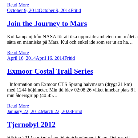
Read More
Posted
October 9, 2014
October 9, 2014
Fritid
on
Join the Journey to Mars
Kul kampanj från NASA för att öka uppmärksamheten runt målet a
sätta en människa på Mars. Kul och enkel ide som ser ut att ha…
Read More
Posted
April 16, 2014
April 16, 2014
Fritid
on
Exmoor Costal Trail Series
Information om Exmoor CTS Sprang halvmaran (drygt 21 km)
med 1244 höjdmeter. Min tid blev 02:08:26 vilket innebar plats 8 i
min åldersgrupp (40-45…
Read More
Posted
January 22, 2014
March 22, 2023
Fritid
on
Tjernobyl 2012
Hösten 2012 var jag på en tidningskonferens i Kiev. Det var ett