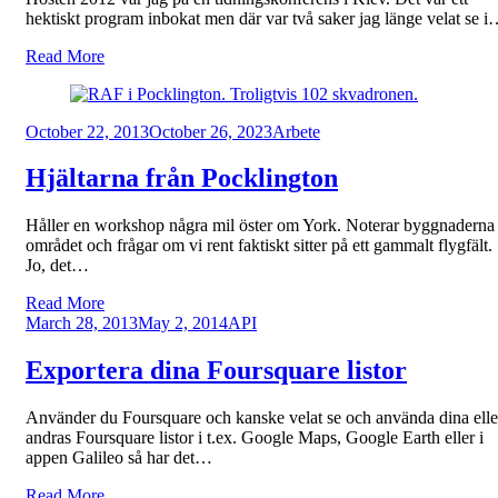
hektiskt program inbokat men där var två saker jag länge velat se 
Read More
Posted
October 22, 2013
October 26, 2023
Arbete
on
Hjältarna från Pocklington
Håller en workshop några mil öster om York. Noterar byggnaderna 
området och frågar om vi rent faktiskt sitter på ett gammalt flygfält.
Jo, det…
Read More
Posted
March 28, 2013
May 2, 2014
API
on
Exportera dina Foursquare listor
Använder du Foursquare och kanske velat se och använda dina elle
andras Foursquare listor i t.ex. Google Maps, Google Earth eller i
appen Galileo så har det…
Read More