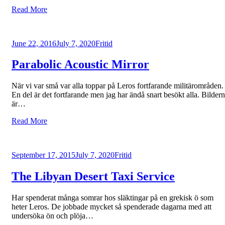
Read More
Posted
June 22, 2016
July 7, 2020
Fritid
on
Parabolic Acoustic Mirror
När vi var små var alla toppar på Leros fortfarande militärområden.
En del är det fortfarande men jag har ändå snart besökt alla. Bilder
är…
Read More
Posted
September 17, 2015
July 7, 2020
Fritid
on
The Libyan Desert Taxi Service
Har spenderat många somrar hos släktingar på en grekisk ö som
heter Leros. De jobbade mycket så spenderade dagarna med att
undersöka ön och plöja…