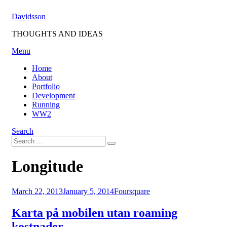
Skip
Davidsson
to
content
THOUGHTS AND IDEAS
Menu
Home
About
Portfolio
Development
Running
WW2
Search
Search
Search
for:
Tag
:
Longitude
Posted
March 22, 2013
January 5, 2014
Foursquare
on
Karta på mobilen utan roaming
kostnader