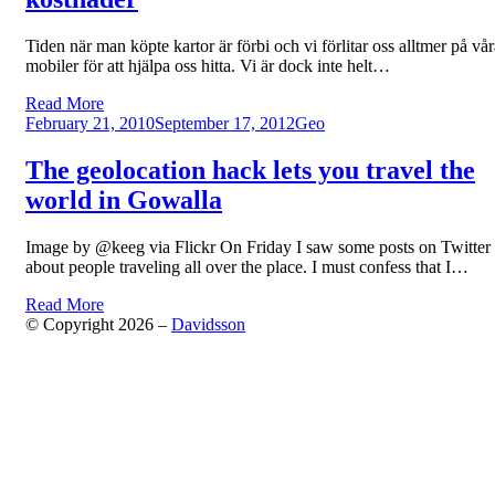
Tiden när man köpte kartor är förbi och vi förlitar oss alltmer på vår
mobiler för att hjälpa oss hitta. Vi är dock inte helt…
Read More
Posted
February 21, 2010
September 17, 2012
Geo
on
The geolocation hack lets you travel the
world in Gowalla
Image by @keeg via Flickr On Friday I saw some posts on Twitter
about people traveling all over the place. I must confess that I…
Read More
© Copyright 2026 –
Davidsson
Anther Theme by
DesignOrbital
⋅
Powered by
WordPress