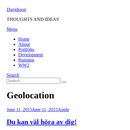
Skip
Davidsson
to
content
THOUGHTS AND IDEAS
Menu
Home
About
Portfolio
Development
Running
WW2
Search
Search
Search
for:
Tag
:
Geolocation
Posted
June 11, 2015
June 11, 2015
Apple
on
Du kan väl höra av dig!