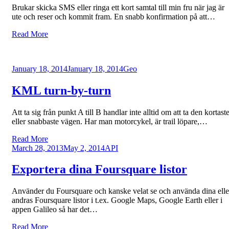
Brukar skicka SMS eller ringa ett kort samtal till min fru när jag är
ute och reser och kommit fram. En snabb konfirmation på att…
Read More
Posted
January 18, 2014
January 18, 2014
Geo
on
KML turn-by-turn
Att ta sig från punkt A till B handlar inte alltid om att ta den kortast
eller snabbaste vägen. Har man motorcykel, är trail löpare,…
Read More
Posted
March 28, 2013
May 2, 2014
API
on
Exportera dina Foursquare listor
Använder du Foursquare och kanske velat se och använda dina elle
andras Foursquare listor i t.ex. Google Maps, Google Earth eller i
appen Galileo så har det…
Read More