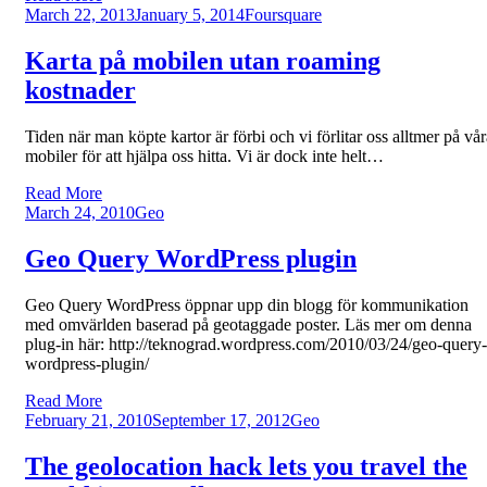
Posted
March 22, 2013
January 5, 2014
Foursquare
on
Karta på mobilen utan roaming
kostnader
Tiden när man köpte kartor är förbi och vi förlitar oss alltmer på vår
mobiler för att hjälpa oss hitta. Vi är dock inte helt…
Read More
Posted
March 24, 2010
Geo
on
Geo Query WordPress plugin
Geo Query WordPress öppnar upp din blogg för kommunikation
med omvärlden baserad på geotaggade poster. Läs mer om denna
plug-in här: http://teknograd.wordpress.com/2010/03/24/geo-query-
wordpress-plugin/
Read More
Posted
February 21, 2010
September 17, 2012
Geo
on
The geolocation hack lets you travel the